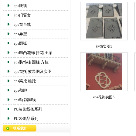
eps腰线
eps门窗套
eps窗台线
eps异型
eps圆弧
花饰实图1
eps凹凸花饰 拼花 图案
eps装饰柱 圆柱 方柱
eps窗托 效果图及实图
eps粱托 檐托
eps勒脚
eps花饰实图5
eps勒 踢脚线
PU装饰线条系列
PU装饰品系列
联系我们